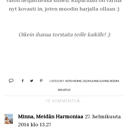
valon heijastuessa siihen. Kuparihan on värinä
nyt kovasti in, joten muodin harjalla ollaan ;)
Oikein ihanaa torstaita teille kaikille! :)
CATEGORY:
KOTI/HOME
,
OLOHUONE/LIVING ROOM
,
SISUSTUS
15 KOMMENTTIA:
Minna, Meidän Harmoniaa
27. helmikuuta
2014 klo 13.27