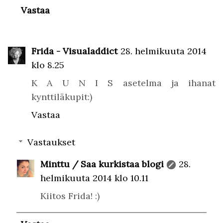
Vastaa
Frida - Visualaddict
28. helmikuuta 2014
klo 8.25
K A U N I S asetelma ja ihanat
kynttiläkupit:)
Vastaa
Vastaukset
Minttu / Saa kurkistaa blogi
28.
helmikuuta 2014 klo 10.11
Kiitos Frida! :)