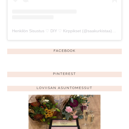
Henkilön Sisustus ♡ DIY ♡ Kirppikset (@saakurkistaa) jakama julkaisu
FACEBOOK
PINTEREST
LOVIISAN ASUNTOMESSUT