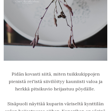
Pidän kovasti siitä, miten tuikkukippojen
pienistä rei'istä siivilöityy kauniisti valoa ja
herkkä pitsikuvio heijastuu pöydälle.
Sisäpuoli näyttää kuparin väriseltä kynttilän