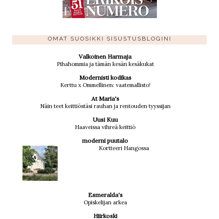
OMAT SUOSIKKI SISUSTUSBLOGINI
Valkoinen Harmaja
Pihahommia ja tämän kesän kesäkukat
Modernisti kodikas
Kerttu x Ommellinen: vaatemallisto!
At Maria's
Näin teet keittiöstäsi rauhan ja rentouden tyyssijan
Uusi Kuu
Haaveissa vihreä keittiö
moderni puutalo
Kortteeri Hangossa
Esmeralda's
Opiskelijan arkea
Hiirkoski