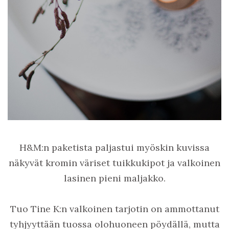
H&M:n paketista paljastui myöskin kuvissa
näkyvät kromin väriset tuikkukipot ja valkoinen
lasinen pieni maljakko.
Tuo Tine K:n valkoinen tarjotin on ammottanut
tyhjyyttään tuossa olohuoneen pöydällä, mutta