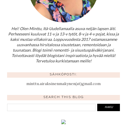
Hei! Olen Minttu, Itä-Uudellamaalla asuva neljän lapsen äiti.
Perheeseeni kuuluvat 11-v ja 13-v tytöt, 8-v ja 4-v pojat, kissa ja
kaksi mustaa villakoiraa. Loppuvuodesta 2017 ostamassamme
uusvanhassa hirsitalossa sisustetaan, remontoidaan ja
tuunataan. Blogi toimii remontti- ja sisustuspäiväkirjanani.
Toivottavasti löydät blogistani inspiraatiota ja hyvää mieltä!
Tervetuloa kurkistamaan meille!
SÄHKÖPOSTI:
minttu.airaksinenmakynen(at)gmail.com
SEARCH THIS BLOG