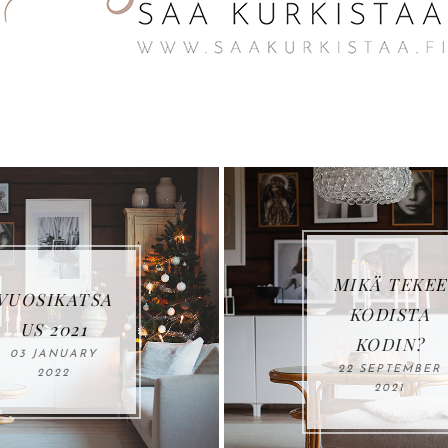
MIKÄ TEKEE
VUOSIKATSA
KODISTA
US 2021
KODIN?
03 JANUARY
22 SEPTEMBER
2022
2021