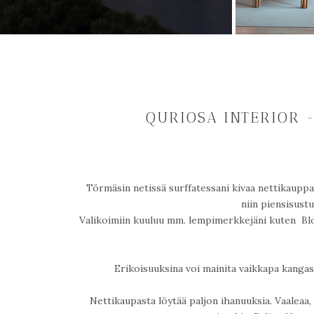
QURIOSA INTERIOR -
Törmäsin netissä surffatessani kivaa nettikaupp
niin piensisust
Valikoimiin kuuluu mm. lempimerkkejäni kuten Bloo
Erikoisuuksina voi mainita vaikkapa kangasp
Nettikaupasta löytää paljon ihanuuksia. Vaaleaa, r