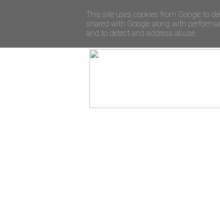
This site uses cookies from Google to del
shared with Google along with performanc
and to detect and address abuse.