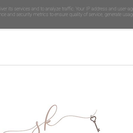
iver its services and to analyze traffic. Your IP address and user-ag
e and security metrics to ensure quality of service, generate usage