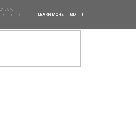
ent are
 statistics,
LEARN MORE
GOT IT