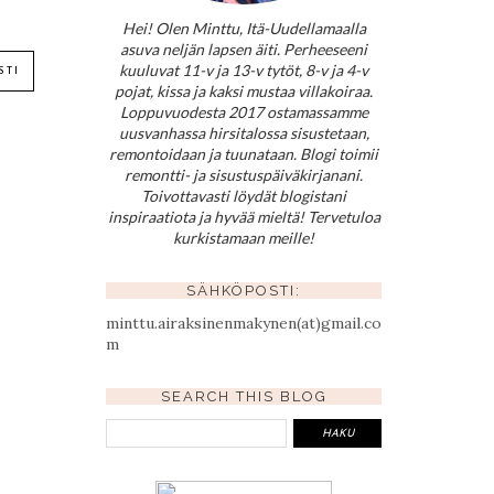
Hei! Olen Minttu, Itä-Uudellamaalla
asuva neljän lapsen äiti. Perheeseeni
kuuluvat 11-v ja 13-v tytöt, 8-v ja 4-v
STI
pojat, kissa ja kaksi mustaa villakoiraa.
Loppuvuodesta 2017 ostamassamme
uusvanhassa hirsitalossa sisustetaan,
remontoidaan ja tuunataan. Blogi toimii
remontti- ja sisustuspäiväkirjanani.
Toivottavasti löydät blogistani
inspiraatiota ja hyvää mieltä! Tervetuloa
kurkistamaan meille!
SÄHKÖPOSTI:
minttu.airaksinenmakynen(at)gmail.co
m
SEARCH THIS BLOG