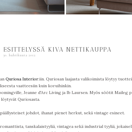
 ESITTELYSSÄ KIVA NETTIKAUPPA
30. huhtikuuta 2012
aan
Quriosa Interior
:iin. Quriosan laajasta valikoimista löytyy tuottei
ukseesta vaatteesiin kuin koruihinkin.
mingville, Jeanne d'Arc Living ja Ib Laursen. Myös söötit Maileg 
löytyvät Quriosasta.
äällysteiset johdot, ihanat pienet herkut, sekä vintage esineet.
omanttista, tanskalaistyyliä, vintagea sekä industrial tyyliä, jokaisel