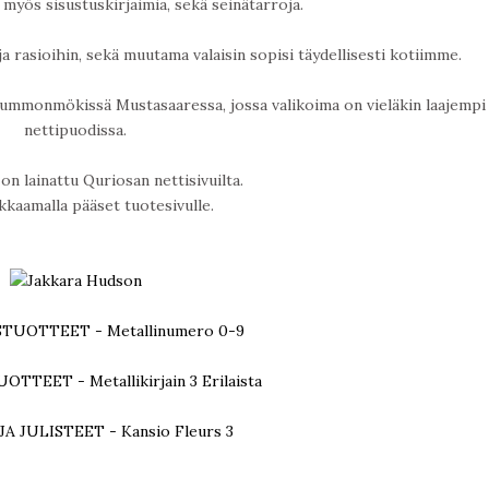
y myös sisustuskirjaimia, sekä seinätarroja.
 ja rasioihin, sekä muutama valaisin sopisi täydellisesti kotiimme.
ummonmökissä Mustasaaressa, jossa valikoima on vieläkin laajempi
nettipuodissa.
on lainattu Quriosan nettisivuilta.
ikkaamalla pääset tuotesivulle.