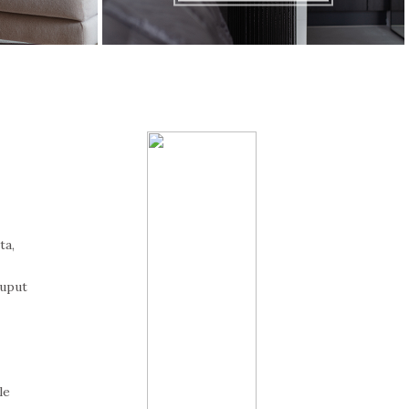
ta,
puput
le