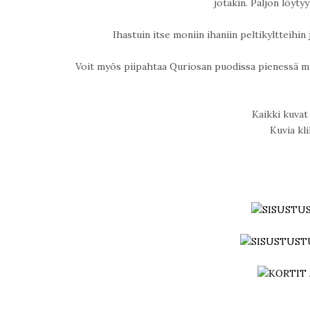
jotakin. Paljon löyty
Ihastuin itse moniin ihaniin peltikyltteihin
Voit myös piipahtaa Quriosan puodissa pienessä m
Kaikki kuvat 
Kuvia kl